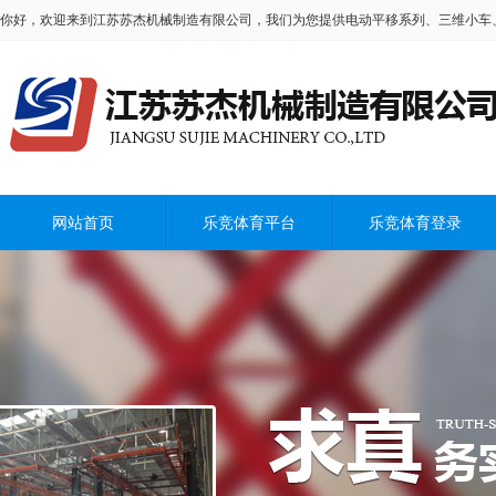
你好，欢迎来到江苏苏杰机械制造有限公司，我们为您提供电动平移系列、三维小车
<
网站首页
乐竞体育平台
乐竞体育登录