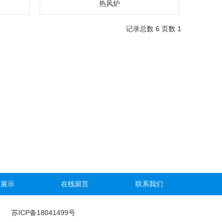
热风炉
记录总数 6 页数 1
程展示
在线留言
联系我们
00
苏ICP备18041499号