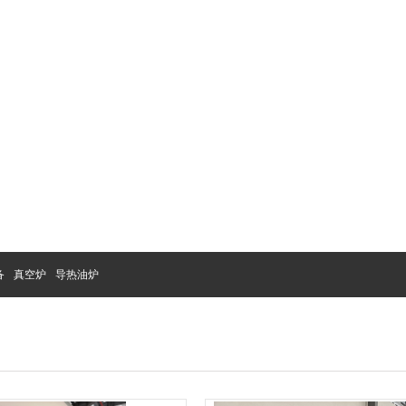
备
真空炉
导热油炉