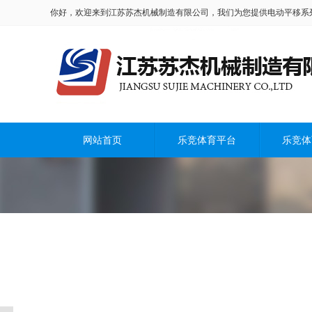
你好，欢迎来到江苏苏杰机械制造有限公司，我们为您提供电动平移系
<
网站首页
乐竞体育平台
乐竞体