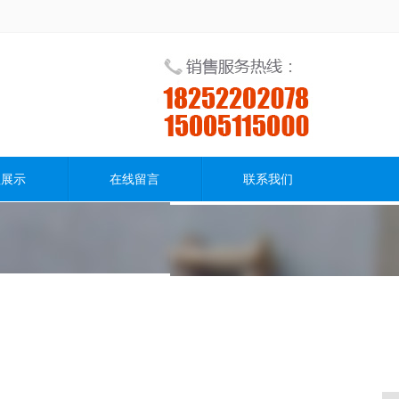
程展示
在线留言
联系我们