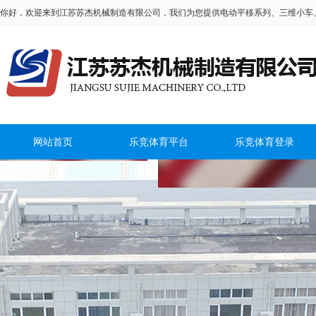
你好，欢迎来到江苏苏杰机械制造有限公司，我们为您提供电动平移系列、三维小车
<
网站首页
乐竞体育平台
乐竞体育登录