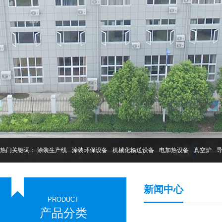
热门关键词：
涂装生产线
涂装环保设备
机械化输送设备
电加热设备
真空炉
新闻中心
PRODUCT
产品分类