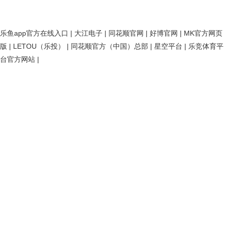
乐鱼app官方在线入口
|
大江电子
|
同花顺官网
|
好博官网
|
MK官方网页
版
|
LETOU（乐投）
|
同花顺官方（中国）总部
|
星空平台
|
乐竞体育平
台官方网站
|