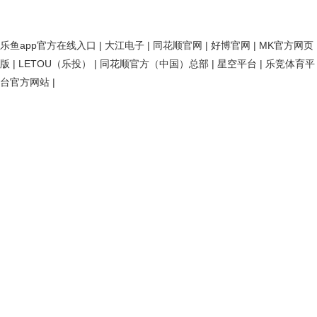
乐鱼app官方在线入口
|
大江电子
|
同花顺官网
|
好博官网
|
MK官方网页
版
|
LETOU（乐投）
|
同花顺官方（中国）总部
|
星空平台
|
乐竞体育平
台官方网站
|