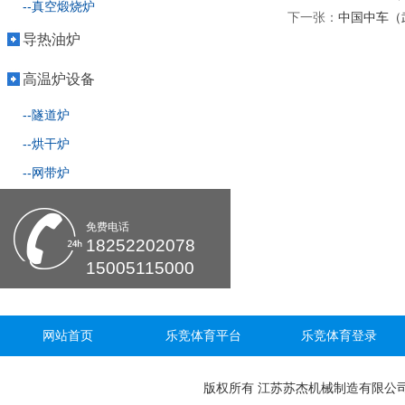
--真空煅烧炉
下一张：
中国中车（
导热油炉
高温炉设备
--隧道炉
--烘干炉
--网带炉
免费电话
18252202078
15005115000
网站首页
乐竞体育平台
乐竞体育登录
版权所有 江苏苏杰机械制造有限公司 