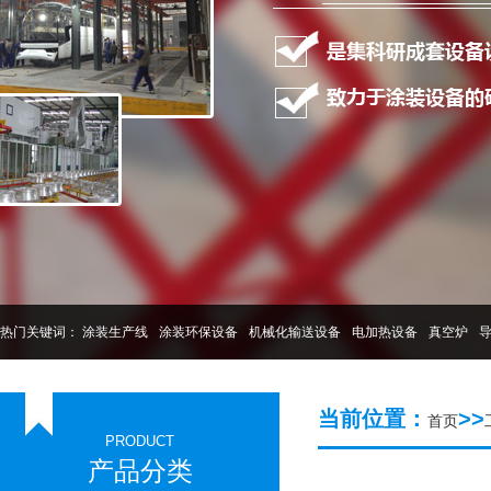
热门关键词：
涂装生产线
涂装环保设备
机械化输送设备
电加热设备
真空炉
当前位置：
>>
首页
PRODUCT
产品分类