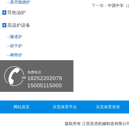
--真空煅烧炉
下一张：
中国中车（
导热油炉
高温炉设备
--隧道炉
--烘干炉
--网带炉
免费电话
18252202078
15005115000
网站首页
乐竞体育平台
乐竞体育登录
版权所有 江苏苏杰机械制造有限公司 